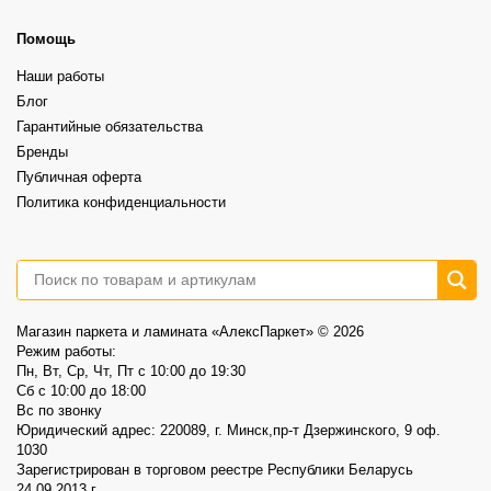
Более выразительная текстура, ощущение глубины и натуральности.
⠀
6
1
Это не распродажа «остатков».
Помощь
⠀
Это возможность выбрать хороший винил по более спокойной цене.
Наши работы
⠀
📍AlexParket, Дзержинского, 9
Блог
Акция действует до 30.08
Гарантийные обязательства
3
0
Бренды
Публичная оферта
Политика конфиденциальности
Магазин паркета и ламината «АлексПаркет» © 2026
Режим работы:
Пн, Вт, Ср, Чт, Пт c 10:00 до 19:30
Сб c 10:00 до 18:00
Вс по звонку
Юридический адрес: 220089, г. Минск,пр-т Дзержинского, 9 оф.
1030
Зарегистрирован в торговом реестре Республики Беларусь
24.09.2013 г.