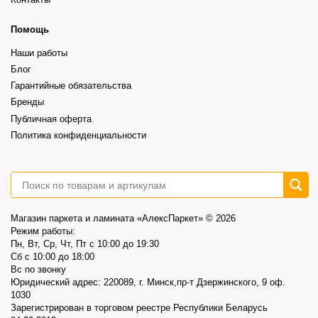
Контакты
⠀
А какой выбрали бы вы?
Более выразительная текстура, ощущение глубины и натуральности.
⠀
6
1
Это не распродажа «остатков».
Помощь
⠀
Это возможность выбрать хороший винил по более спокойной цене.
Наши работы
⠀
📍AlexParket, Дзержинского, 9
Блог
Акция действует до 30.08
Гарантийные обязательства
3
0
Бренды
Публичная оферта
Политика конфиденциальности
Магазин паркета и ламината «АлексПаркет» © 2026
Режим работы:
Пн, Вт, Ср, Чт, Пт c 10:00 до 19:30
Сб c 10:00 до 18:00
Вс по звонку
Юридический адрес: 220089, г. Минск,пр-т Дзержинского, 9 оф.
1030
Зарегистрирован в торговом реестре Республики Беларусь