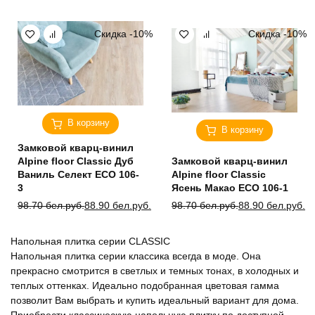
составляла
88.90 бел.руб..
составляла
88.90 бел.руб..
98.70 бел.руб..
98.70 бел.руб..
Скидка -10%
Скидка -10%
В корзину
В корзину
Замковой кварц-винил
Alpine floor Classic Дуб
Замковой кварц-винил
Ваниль Селект ECO 106-
Alpine floor Classic
3
Ясень Макао ЕСО 106-1
Первоначальная
Текущая
Первоначальная
Текущая
98.70
бел.руб.
88.90
бел.руб.
98.70
бел.руб.
88.90
бел.руб.
цена
цена:
цена
цена:
составляла
88.90 бел.руб..
составляла
88.90 бел.руб..
Напольная плитка серии CLASSIC
98.70 бел.руб..
98.70 бел.руб..
Напольная плитка серии классика всегда в моде. Она
прекрасно смотрится в светлых и темных тонах, в холодных и
теплых оттенках. Идеально подобранная цветовая гамма
позволит Вам выбрать и купить идеальный вариант для дома.
Приобрести классическую напольную плитку по доступной