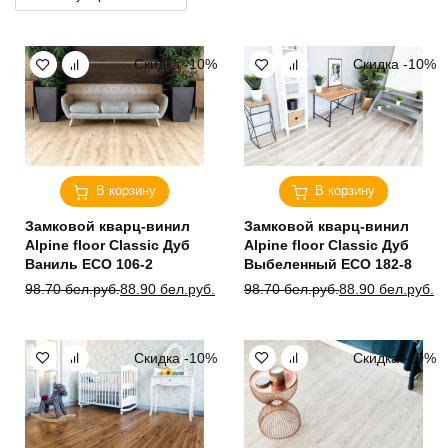
Скидка -10%
Скидка -10%
В корзину
В корзину
Замковой кварц-винил
Замковой кварц-винил
Alpine floor Classic Дуб
Alpine floor Classic Дуб
Ваниль ECO 106-2
Выбеленный ЕСО 182-8
Первоначальная
Текущая
Первоначальная
Текущая
98.70
бел.руб.
88.90
бел.руб.
98.70
бел.руб.
88.90
бел.руб.
цена
цена:
цена
цена:
составляла
88.90 бел.руб..
составляла
88.90 бел.руб..
98.70 бел.руб..
98.70 бел.руб..
Скидка -10%
Скидка -10%