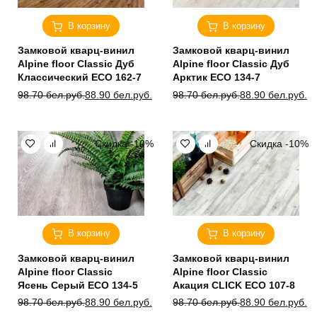
В корзину
В корзину
Замковой кварц-винил
Замковой кварц-винил
Alpine floor Classic Дуб
Alpine floor Classic Дуб
Классический ЕСО 162-7
Арктик ЕСО 134-7
Первоначальная
Текущая
Первоначальная
Текущая
98.70
бел.руб.
88.90
бел.руб.
98.70
бел.руб.
88.90
бел.руб.
цена
цена:
цена
цена:
составляла
88.90 бел.руб..
составляла
88.90 бел.руб..
98.70 бел.руб..
98.70 бел.руб..
Скидка -10%
Скидка -10%
В корзину
В корзину
Замковой кварц-винил
Замковой кварц-винил
Alpine floor Classic
Alpine floor Classic
Ясень Серый ECO 134-5
Акация CLICK ЕСО 107-8
Первоначальная
Текущая
Первоначальная
Текущая
98.70
бел.руб.
88.90
бел.руб.
98.70
бел.руб.
88.90
бел.руб.
цена
цена:
цена
цена: