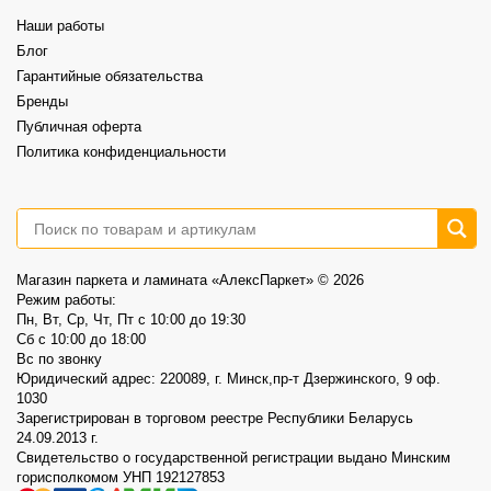
⠀
Это возможность выбрать хороший винил по более спокойной цене.
Наши работы
⠀
📍AlexParket, Дзержинского, 9
Блог
Акция действует до 30.08
Гарантийные обязательства
3
0
Бренды
Публичная оферта
Политика конфиденциальности
Магазин паркета и ламината «АлексПаркет» © 2026
Режим работы:
Пн, Вт, Ср, Чт, Пт c 10:00 до 19:30
Сб c 10:00 до 18:00
Вс по звонку
Юридический адрес: 220089, г. Минск,пр-т Дзержинского, 9 оф.
1030
Зарегистрирован в торговом реестре Республики Беларусь
24.09.2013 г.
Свидетельство о государственной регистрации выдано Минским
горисполкомом УНП 192127853