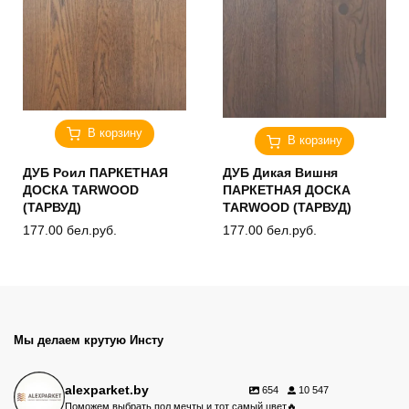
В корзину
В корзину
ДУБ Роил ПАРКЕТНАЯ
ДУБ Дикая Вишня
ДОСКА TARWOOD
ПАРКЕТНАЯ ДОСКА
(ТАРВУД)
TARWOOD (ТАРВУД)
177.00
бел.руб.
177.00
бел.руб.
Мы делаем крутую Инсту
alexparket.by
654
10 547
Поможем выбрать пол мечты и тот самый цвет🔥