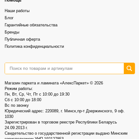
Это не распродажа «остатков».
Помощь
⠀
Это возможность выбрать хороший винил по более спокойной цене.
Наши работы
⠀
📍AlexParket, Дзержинского, 9
Блог
Акция действует до 30.08
Гарантийные обязательства
3
0
Бренды
Публичная оферта
Политика конфиденциальности
Магазин паркета и ламината «АлексПаркет» © 2026
Режим работы:
Пн, Вт, Ср, Чт, Пт c 10:00 до 19:30
Сб c 10:00 до 18:00
Вс по звонку
Юридический адрес: 220089, г. Минск,пр-т Дзержинского, 9 оф.
1030
Зарегистрирован в торговом реестре Республики Беларусь
24.09.2013 г.
Свидетельство о государственной регистрации выдано Минским
горисполкомом УНП 192127853