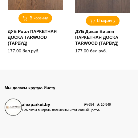
В корзину
В корзину
ДУБ Роил ПАРКЕТНАЯ
ДУБ Дикая Вишня
ДОСКА TARWOOD
ПАРКЕТНАЯ ДОСКА
(ТАРВУД)
TARWOOD (ТАРВУД)
177.00
бел.руб.
177.00
бел.руб.
Мы делаем крутую Инсту
alexparket.by
654
10 549
Поможем выбрать пол мечты и тот самый цвет🔥
Акция на винил Alpine Floor.
Ламинат, который выдержит жизнь.
Новый объект с клеевым кварцвинилом Alpine Floor - около 80 м²
⠀
Выбрать качественный пол — только половина дела.
⠀
Любим такие объекты🤍
готового пола.
Скидки на весь ассортимент - до 20%.
Какой сорт паркета выбрать?
Сейчас по специальной цене🔥