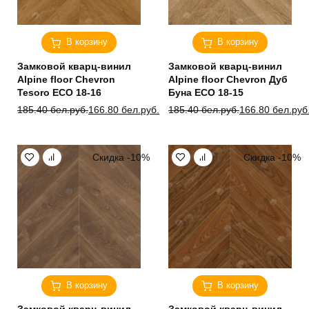
В корзину
В корзину
Замковой кварц-винил
Замковой кварц-винил
Alpine floor Chevron
Alpine floor Chevron Дуб
Tesoro ЕСО 18-16
Буна ЕСО 18-15
Первоначальная
Текущая
Первоначальная
Текущая
185.40
бел.руб.
166.80
бел.руб.
185.40
бел.руб.
166.80
бел.руб
цена
цена:
цена
цена:
составляла
166.80 бел.руб..
составляла
166.80 бел.руб..
185.40 бел.руб..
185.40 бел.руб..
Скидка -10%
Скидка -10%
В корзину
В корзину