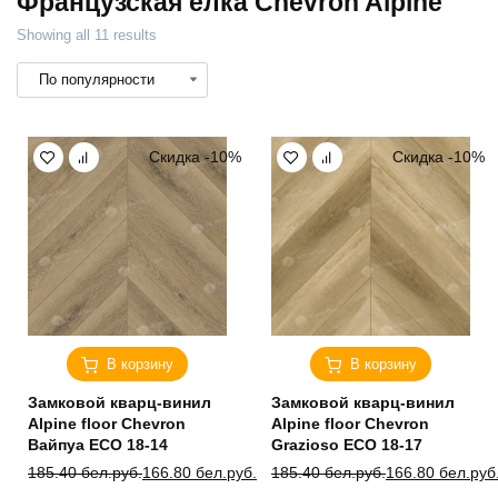
Французская елка Chevron Alpine
Showing all 11 results
Скидка -10%
Скидка -10%
В корзину
В корзину
Замковой кварц-винил
Замковой кварц-винил
Alpine floor Chevron
Alpine floor Chevron
Вайпуа ЕСО 18-14
Grazioso ЕСО 18-17
Первоначальная
Текущая
Первоначальная
Текущая
185.40
бел.руб.
166.80
бел.руб.
185.40
бел.руб.
166.80
бел.руб
цена
цена:
цена
цена: