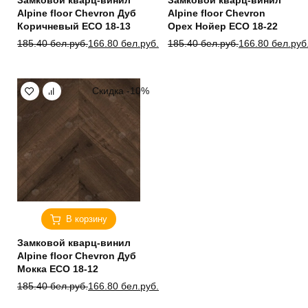
Замковой кварц-винил
Замковой кварц-винил
Alpine floor Chevron Дуб
Alpine floor Chevron
Коричневый ЕСО 18-13
Орех Нойер ЕСО 18-22
Первоначальная
Текущая
Первоначальная
Текущая
185.40
бел.руб.
166.80
бел.руб.
185.40
бел.руб.
166.80
бел.руб
цена
цена:
цена
цена:
составляла
166.80 бел.руб..
составляла
166.80 бел.руб..
185.40 бел.руб..
185.40 бел.руб..
Скидка -10%
В корзину
Замковой кварц-винил
Alpine floor Chevron Дуб
Мокка ЕСО 18-12
Первоначальная
Текущая
185.40
бел.руб.
166.80
бел.руб.
цена
цена: