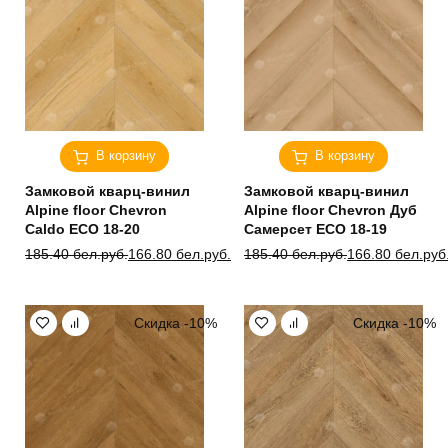
В корзину
В корзину
Замковой кварц-винил
Замковой кварц-винил
Alpine floor Chevron
Alpine floor Chevron Дуб
Caldo ЕСО 18-20
Самерсет ЕСО 18-19
Первоначальная
Текущая
Первоначальная
Текущая
185.40
бел.руб.
166.80
бел.руб.
185.40
бел.руб.
166.80
бел.руб
цена
цена:
цена
цена:
составляла
166.80 бел.руб..
составляла
166.80 бел.руб..
185.40 бел.руб..
185.40 бел.руб..
Скидка -10%
Скидка -10%