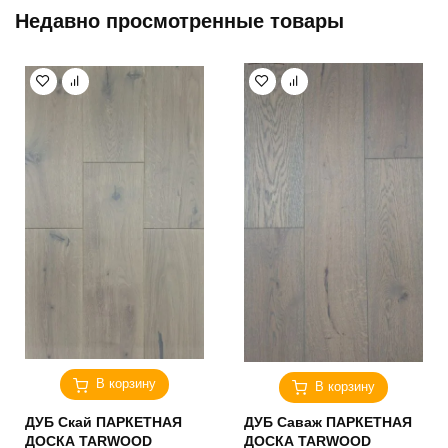
составляла
166.80 бел.руб..
Недавно просмотренные товары
185.40 бел.руб..
В корзину
В корзину
ДУБ Скай ПАРКЕТНАЯ
ДУБ Саваж ПАРКЕТНАЯ
ДОСКА TARWOOD
ДОСКА TARWOOD