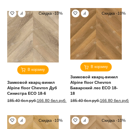
составляла
166.80 бел.руб..
составляла
166.80 бел.руб..
185.40 бел.руб..
185.40 бел.руб..
Скидка -10%
Скидка -10%
В корзину
В корзину
Замковой кварц-винил
Замковой кварц-винил
Alpine floor Chevron
Alpine floor Chevron Дуб
Баварский лес ЕСО 18-
Синистра ЕСО 18-6
18
Первоначальная
Текущая
Первоначальная
Текущая
185.40
бел.руб.
166.80
бел.руб.
185.40
бел.руб.
166.80
бел.руб
цена
цена:
цена
цена:
составляла
166.80 бел.руб..
составляла
166.80 бел.руб..
185.40 бел.руб..
185.40 бел.руб..
Скидка -10%
Скидка -10%