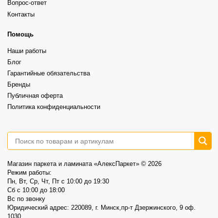
⠀
Вопрос-ответ
вы хотите получить.
29
0
Grand Sequoia (замковый)– 87,00р/м2 вместо 102,40р/м2
Контакты
⠀
А какой выбрали бы вы?
Более выразительная текстура, ощущение глубины и натуральности.
⠀
6
1
Это не распродажа «остатков».
Помощь
⠀
Это возможность выбрать хороший винил по более спокойной цене.
Наши работы
⠀
📍AlexParket, Дзержинского, 9
Блог
Акция действует до 30.08
Гарантийные обязательства
3
0
Бренды
Публичная оферта
Политика конфиденциальности
Магазин паркета и ламината «АлексПаркет» © 2026
Режим работы:
Пн, Вт, Ср, Чт, Пт c 10:00 до 19:30
Сб c 10:00 до 18:00
Вс по звонку
Юридический адрес: 220089, г. Минск,пр-т Дзержинского, 9 оф.
1030