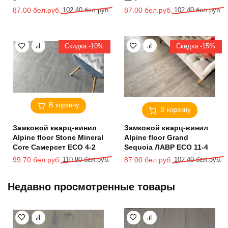
Первоначальная
Текущая
Первоначальная
Текущая
87.00
бел.руб.
102.40
бел.руб.
87.00
бел.руб.
102.40
бел.руб.
цена
цена:
цена
цена:
составляла
87.00 бел.руб..
составляла
87.00 бел.руб..
102.40 бел.руб..
102.40 бел.руб..
Скидка -10%
Скидка -15%
В корзину
В корзину
Замковой кварц-винил
Замковой кварц-винил
Alpine floor Stone Mineral
Alpine floor Grand
Core Самерсет ЕСО 4-2
Sequoia ЛАВР ECO 11-4
Первоначальная
Текущая
Первоначальная
Текущая
99.70
бел.руб.
110.80
бел.руб.
87.00
бел.руб.
102.40
бел.руб.
цена
цена:
цена
цена:
составляла
99.70 бел.руб..
составляла
87.00 бел.руб..
Недавно просмотренные товары
110.80 бел.руб..
102.40 бел.руб..