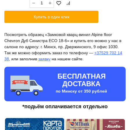
Количество
185.40 бел.руб..
товара
Замковой
Купить в один клик
кварц-
винил
Alpine
Посмотреть образец «Замковой кварц-винил Alpine floor
floor
Chevron Дуб Синистра ЕСО 18-6» и купить его можно у нас в
Chevron
салоне по адресу: г. Минск, пр. Дзержинского, 9 офис 1030.
Дуб
Так же можно оформить заказ по телефону —
+37529 702 14
Синистра
38
, или заполнив
заявку
на нашем сайте.
ЕСО
18-
6
БЕСПЛАТНАЯ
ДОСТАВКА
по Минску от 350 рублей
*подьём оплачивается отдельно