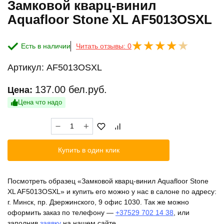
Замковой кварц-винил
Aquafloor Stone XL AF5013OSXL
Есть в наличии
Читать отзывы: 0
Артикул:
AF5013OSXL
137.00
бел.руб.
Цена:
Цена что надо
Количество
товара
Замковой
Купить в один клик
кварц-
винил
Aquafloor
Посмотреть образец «Замковой кварц-винил Aquafloor Stone
Stone
XL AF5013OSXL» и купить его можно у нас в салоне по адресу:
XL
г. Минск, пр. Дзержинского, 9 офис 1030. Так же можно
AF5013OSXL
оформить заказ по телефону —
+37529 702 14 38
, или
заполнив
заявку
на нашем сайте.