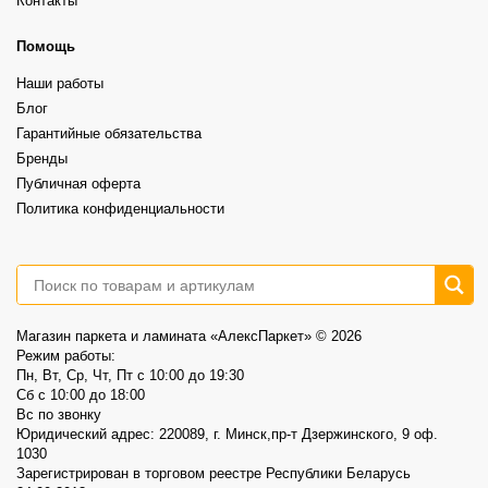
Контакты
⠀
А какой выбрали бы вы?
Более выразительная текстура, ощущение глубины и натуральности.
⠀
6
1
Это не распродажа «остатков».
Помощь
⠀
Это возможность выбрать хороший винил по более спокойной цене.
Наши работы
⠀
📍AlexParket, Дзержинского, 9
Блог
Акция действует до 30.08
Гарантийные обязательства
3
0
Бренды
Публичная оферта
Политика конфиденциальности
Магазин паркета и ламината «АлексПаркет» © 2026
Режим работы:
Пн, Вт, Ср, Чт, Пт c 10:00 до 19:30
Сб c 10:00 до 18:00
Вс по звонку
Юридический адрес: 220089, г. Минск,пр-т Дзержинского, 9 оф.
1030
Зарегистрирован в торговом реестре Республики Беларусь