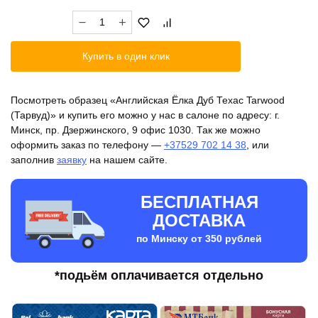
Количество
товара
Английская
Купить в один клик
Ёлка
Дуб
Техас
Посмотреть образец «Английская Ёлка Дуб Техас Tarwood
Tarwood
(Тарвуд)» и купить его можно у нас в салоне по адресу: г.
(Тарвуд)
Минск, пр. Дзержинского, 9 офис 1030. Так же можно
оформить заказ по телефону —
+37529 702 14 38
, или
заполнив
заявку
на нашем сайте.
БЕСПЛАТНАЯ
ДОСТАВКА
по Минску от 350 рублей
*подьём оплачивается отдельно