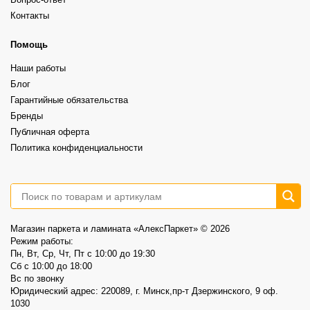
Вопрос-ответ
вы хотите получить.
29
0
Grand Sequoia (замковый)– 87,00р/м2 вместо 102,40р/м2
Контакты
⠀
А какой выбрали бы вы?
Более выразительная текстура, ощущение глубины и натуральности.
⠀
6
1
Это не распродажа «остатков».
Помощь
⠀
Это возможность выбрать хороший винил по более спокойной цене.
Наши работы
⠀
📍AlexParket, Дзержинского, 9
Блог
Акция действует до 30.08
Гарантийные обязательства
3
0
Бренды
Публичная оферта
Политика конфиденциальности
Магазин паркета и ламината «АлексПаркет» © 2026
Режим работы:
Пн, Вт, Ср, Чт, Пт c 10:00 до 19:30
Сб c 10:00 до 18:00
Вс по звонку
Юридический адрес: 220089, г. Минск,пр-т Дзержинского, 9 оф.
1030