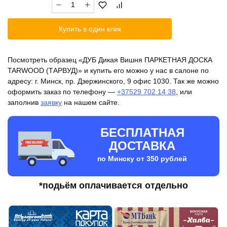
Количество
товара
ДУБ
Купить в один клик
Дикая
Вишня
ПАРКЕТНАЯ
Посмотреть образец «ДУБ Дикая Вишня ПАРКЕТНАЯ ДОСКА
ДОСКА
TARWOOD (ТАРВУД)» и купить его можно у нас в салоне по
TARWOOD
адресу: г. Минск, пр. Дзержинского, 9 офис 1030. Так же можно
(ТАРВУД)
оформить заказ по телефону —
+37529 702 14 38
, или
заполнив
заявку
на нашем сайте.
БЕСПЛАТНАЯ
ДОСТАВКА
по Минску от 350 рублей
*подьём оплачивается отдельно