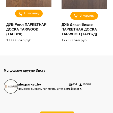
В корзину
В корзину
ДУБ Роил ПАРКЕТНАЯ
ДУБ Дикая Вишня
ДОСКА TARWOOD
ПАРКЕТНАЯ ДОСКА
(ТАРВУД)
TARWOOD (ТАРВУД)
177.00
бел.руб.
177.00
бел.руб.
Мы делаем крутую Инсту
alexparket.by
654
10 546
Поможем выбрать пол мечты и тот самый цвет🔥
Акция на винил Alpine Floor.
Ламинат, который выдержит жизнь.
Новый объект с клеевым кварцвинилом Alpine Floor - около 80 м²
⠀
Выбрать качественный пол — только половина дела.
⠀
Любим такие объекты🤍
готового пола.
Скидки на весь ассортимент - до 20%.
Какой сорт паркета выбрать?
Сейчас по специальной цене🔥