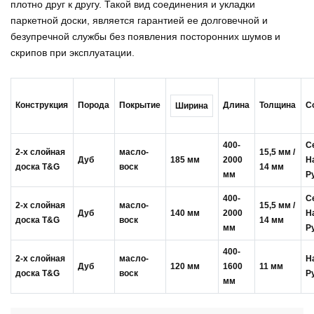
плотно друг к другу. Такой вид соединения и укладки
паркетной доски, является гарантией ее долговечной и
безупречной службы без появления посторонних шумов и
скрипов при эксплуатации.
Конструкция
Порода
Покрытие
Длина
Толщина
С
Ширина
400-
С
2-х слойная
масло-
15,5 мм /
Дуб
185 мм
2000
Н
доска T&G
воск
14 мм
мм
Р
400-
С
2-х слойная
масло-
15,5 мм /
Дуб
140 мм
2000
Н
доска T&G
воск
14 мм
мм
Р
400-
2-х слойная
масло-
Н
Дуб
120 мм
1600
11 мм
доска T&G
воск
Р
мм