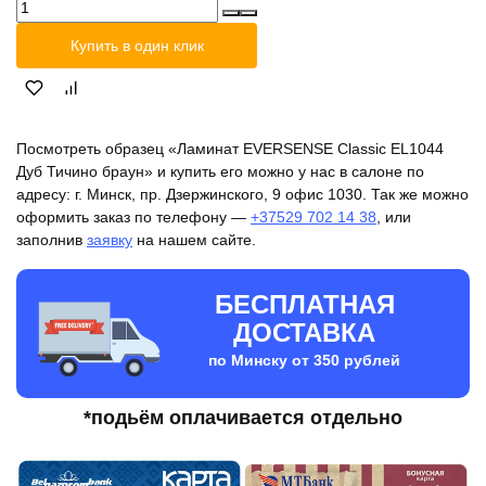
Количество
товара
Купить в один клик
Ламинат
EVERSENSE
Classic
EL1044
Дуб
Посмотреть образец «Ламинат EVERSENSE Classic EL1044
Тичино
Дуб Тичино браун» и купить его можно у нас в салоне по
браун
адресу: г. Минск, пр. Дзержинского, 9 офис 1030. Так же можно
оформить заказ по телефону —
+37529 702 14 38
, или
заполнив
заявку
на нашем сайте.
БЕСПЛАТНАЯ
ДОСТАВКА
по Минску от 350 рублей
*подьём оплачивается отдельно