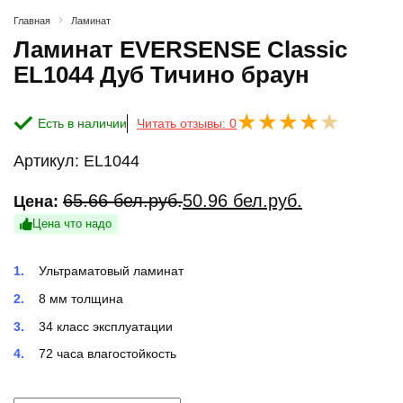
Главная
Ламинат
Ламинат EVERSENSE Classic
EL1044 Дуб Тичино браун
Есть в наличии
Читать отзывы: 0
Артикул:
EL1044
Первоначальная
Текущая
65.66
бел.руб.
50.96
бел.руб.
Цена:
цена
цена:
Цена что надо
составляла
50.96 бел.руб..
Ультраматовый ламинат
65.66 бел.руб..
8 мм толщина
34 класс эксплуатации
72 часа влагостойкость