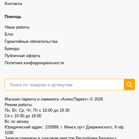
Grand Sequoia (замковый)– 87,00р/м2 вместо 102,40р/м2
Контакты
⠀
А какой выбрали бы вы?
Более выразительная текстура, ощущение глубины и натуральности.
⠀
6
1
Это не распродажа «остатков».
Помощь
⠀
Это возможность выбрать хороший винил по более спокойной цене.
Наши работы
⠀
📍AlexParket, Дзержинского, 9
Блог
Акция действует до 30.08
Гарантийные обязательства
3
0
Бренды
Публичная оферта
Политика конфиденциальности
Магазин паркета и ламината «АлексПаркет» © 2026
Режим работы:
Пн, Вт, Ср, Чт, Пт c 10:00 до 19:30
Сб c 10:00 до 18:00
Вс по звонку
Юридический адрес: 220089, г. Минск,пр-т Дзержинского, 9 оф.
1030
Зарегистрирован в торговом реестре Республики Беларусь