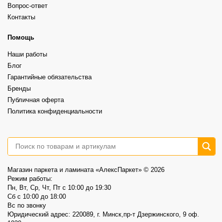
Каждый вариант красив по-своему. Всё зависит от того, какой интерьер
⠀
Вопрос-ответ
вы хотите получить.
30
0
Grand Sequoia (замковый)– 87,00р/м2 вместо 102,40р/м2
Контакты
⠀
А какой выбрали бы вы?
Более выразительная текстура, ощущение глубины и натуральности.
⠀
6
1
Это не распродажа «остатков».
Помощь
⠀
Это возможность выбрать хороший винил по более спокойной цене.
Наши работы
⠀
📍AlexParket, Дзержинского, 9
Блог
Акция действует до 30.08
Гарантийные обязательства
3
0
Бренды
Публичная оферта
Политика конфиденциальности
Магазин паркета и ламината «АлексПаркет» © 2026
Режим работы:
Пн, Вт, Ср, Чт, Пт c 10:00 до 19:30
Сб c 10:00 до 18:00
Вс по звонку
Юридический адрес: 220089, г. Минск,пр-т Дзержинского, 9 оф.