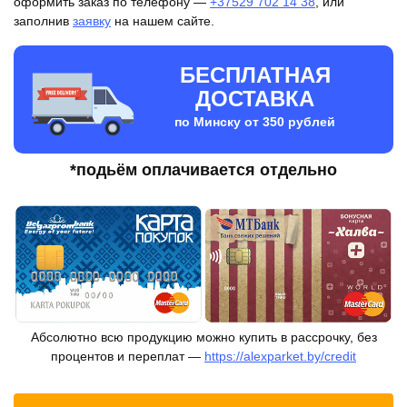
оформить заказ по телефону —
+37529 702 14 38
, или
ECO
заполнив
заявку
на нашем сайте.
11-
802
БЕСПЛАТНАЯ
ДОСТАВКА
по Минску от 350 рублей
*подьём оплачивается отдельно
Абсолютно всю продукцию можно купить в рассрочку, без
процентов и переплат —
https://alexparket.by/credit