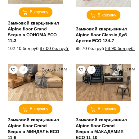
В корзину
В корзину
Замковой кварц-винил
Alpine floor Grand
Замковой кварц-винил
Sequoia СОНОМА ECO
Alpine floor Classic Дуб
11-3
Арктик ЕСО 134-7
Первоначальная
Текущая
Первоначальная
Текущая
102.40
бел.руб.
87.00
бел.руб.
98.70
бел.руб.
88.90
бел.руб.
цена
цена:
цена
цена:
составляла
87.00 бел.руб..
составляла
88.90 бел.руб..
102.40 бел.руб..
98.70 бел.руб..
Скидка -15%
Скидка -15%
В корзину
В корзину
Замковой кварц-винил
Замковой кварц-винил
Alpine floor Grand
Alpine floor Grand
Sequoia МИНДАЛЬ ECO
Sequoia МАКАДАМИЯ
11-6
ECO 11-10