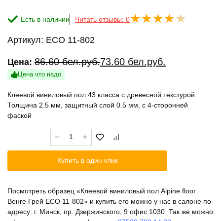
Есть в наличии
Читать отзывы: 0
Артикул:
ECO 11-802
Первоначальная
Текущая
86.60
бел.руб.
73.60
бел.руб.
Цена:
цена
цена:
Цена что надо
составляла
73.60 бел.руб..
Клеевой виниловый пол 43 класса с древесной текстурой.
86.60 бел.руб..
Толщина 2.5 мм, защитный слой 0.5 мм, с 4-сторонней
фаской
Количество
товара
Клеевой
Купить в один клик
виниловый
пол
Alpine
Посмотреть образец «Клеевой виниловый пол Alpine floor
floor
Венге Грей ECO 11-802» и купить его можно у нас в салоне по
Венге
адресу: г. Минск, пр. Дзержинского, 9 офис 1030. Так же можно
Грей