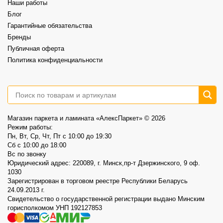
Это возможность выбрать хороший винил по более спокойной цене.
Наши работы
⠀
📍AlexParket, Дзержинского, 9
Блог
Акция действует до 30.08
Гарантийные обязательства
Бренды
3
0
Публичная оферта
Политика конфиденциальности
Магазин паркета и ламината «АлексПаркет» © 2026
Режим работы:
Пн, Вт, Ср, Чт, Пт c 10:00 до 19:30
Сб c 10:00 до 18:00
Вс по звонку
Юридический адрес: 220089, г. Минск,пр-т Дзержинского, 9 оф.
1030
Зарегистрирован в торговом реестре Республики Беларусь
24.09.2013 г.
Свидетельство о государственной регистрации выдано Минским
горисполкомом УНП 192127853