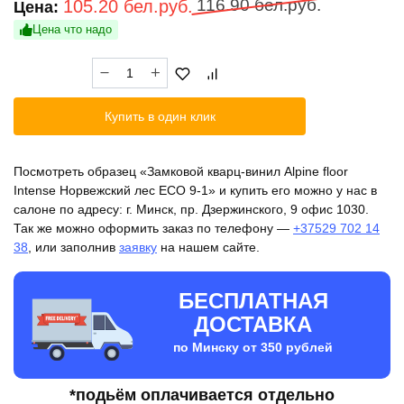
Первоначальная
Текущая
116.90
бел.руб.
105.20
бел.руб.
Цена:
цена
цена:
Цена что надо
составляла
105.20 бел.руб..
Количество
116.90 бел.руб..
товара
Замковой
Купить в один клик
кварц-
винил
Alpine
Посмотреть образец «Замковой кварц-винил Alpine floor
floor
Intense Норвежский лес ECO 9-1» и купить его можно у нас в
Intense
салоне по адресу: г. Минск, пр. Дзержинского, 9 офис 1030.
Норвежский
Так же можно оформить заказ по телефону —
+37529 702 14
лес
38
, или заполнив
заявку
на нашем сайте.
ECO
9-
1
БЕСПЛАТНАЯ
ДОСТАВКА
по Минску от 350 рублей
*подьём оплачивается отдельно