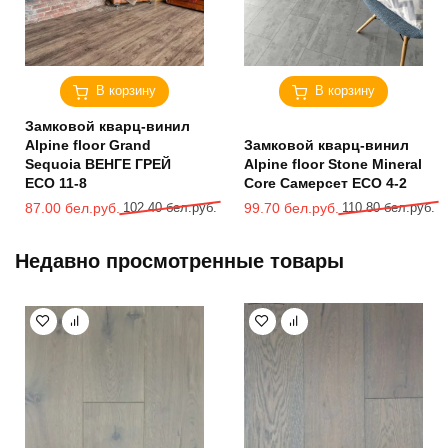
В корзину
В корзину
Замковой кварц-винил
Alpine floor Grand
Замковой кварц-винил
Sequoia ВЕНГЕ ГРЕЙ
Alpine floor Stone Mineral
ECO 11-8
Core Самерсет ЕСО 4-2
Первоначальная
Текущая
Первоначальная
Текущая
87.00
бел.руб.
102.40
бел.руб.
99.70
бел.руб.
110.80
бел.руб.
цена
цена:
цена
цена:
составляла
87.00 бел.руб..
составляла
99.70 бел.руб..
Недавно просмотренные товары
102.40 бел.руб..
110.80 бел.руб..