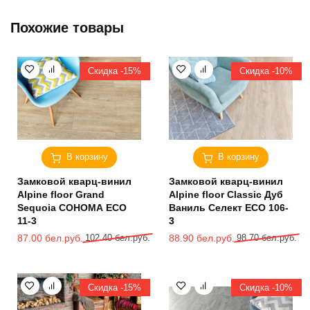
Похожие товары
Скидка -15%
Скидка -10%
В корзину
В корзину
Замковой кварц-винил
Замковой кварц-винил
Alpine floor Grand
Alpine floor Classic Дуб
Sequoia СОНОМА ECO
Ваниль Селект ECO 106-
11-3
3
Первоначальная
Текущая
Первоначальная
Текущая
87.00
бел.руб.
102.40
бел.руб.
88.90
бел.руб.
98.70
бел.руб.
цена
цена:
цена
цена:
составляла
87.00 бел.руб..
составляла
88.90 бел.руб..
102.40 бел.руб..
98.70 бел.руб..
Скидка -15%
Скидка -10%