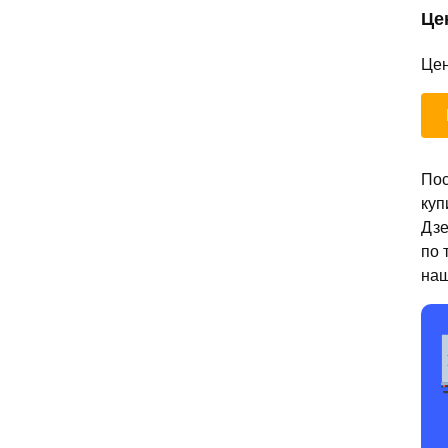
Це
Цен
Пос
куп
Дзе
по 
наш