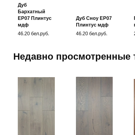
Дуб
Бархатный
В
корзину
ЕP07 Плинтус
Дуб Сноу ЕP07
В
корзину
мдф
Плинтус мдф
46.20
бел.руб.
46.20
бел.руб.
Недавно просмотренные 