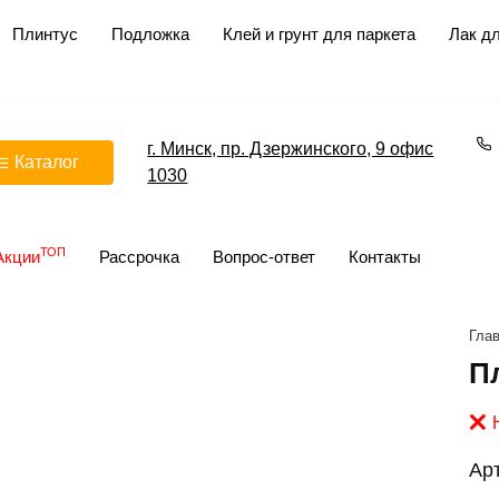
Плинтус
Подложка
Клей и грунт для паркета
Лак дл
г. Минск, пр. Дзержинского, 9 офис
Каталог
1030
ТОП
Акции
Рассрочка
Вопрос-ответ
Контакты
Гла
П
Ар