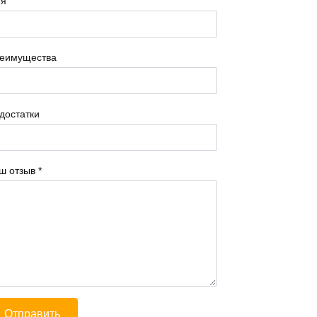
я
еимущества
достатки
ш отзыв
*