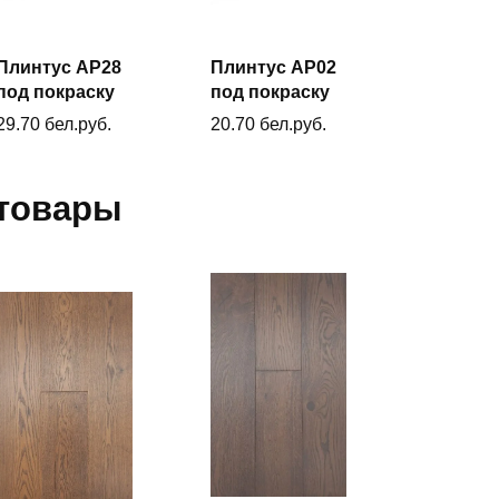
Плинтус AP28
Плинтус AP02
В
В
корзину
корзину
под покраску
под покраску
29.70
бел.руб.
20.70
бел.руб.
товары