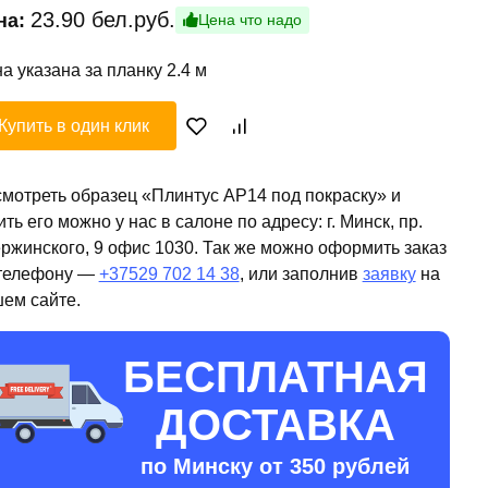
23.90
бел.руб.
на:
Цена что надо
а указана за планку 2.4 м
Купить в один клик
мотреть образец «Плинтус AP14 под покраску» и
ить его можно у нас в салоне по адресу: г. Минск, пр.
ржинского, 9 офис 1030. Так же можно оформить заказ
телефону —
+37529 702 14 38
, или заполнив
заявку
на
ем сайте.
БЕСПЛАТНАЯ
ДОСТАВКА
по Минску от 350 рублей