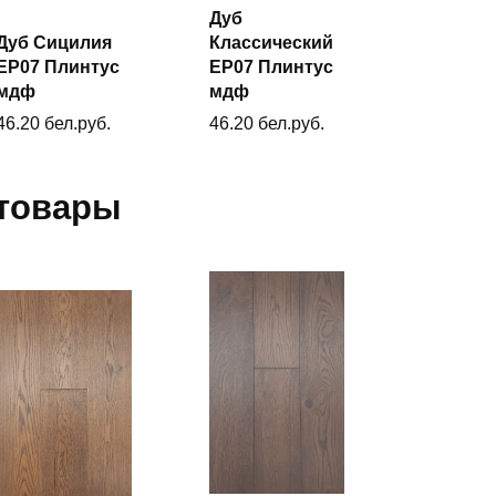
Дуб
Дуб Сицилия
Классический
В
В
корзину
ЕP07 Плинтус
ЕP07 Плинтус
корзину
мдф
мдф
46.20
бел.руб.
46.20
бел.руб.
товары