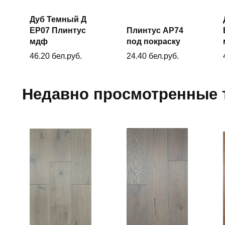
Дуб Темный Д
В
ЕP07 Плинтус
Плинтус AP74
В
корзину
корзину
мдф
под покраску
46.20
бел.руб.
24.40
бел.руб.
Недавно просмотренные 