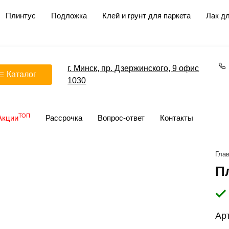
Плинтус
Подложка
Клей и грунт для паркета
Лак дл
г. Минск, пр. Дзержинского, 9 офис
Каталог
1030
ТОП
Акции
Рассрочка
Вопрос-ответ
Контакты
Гла
П
Ар