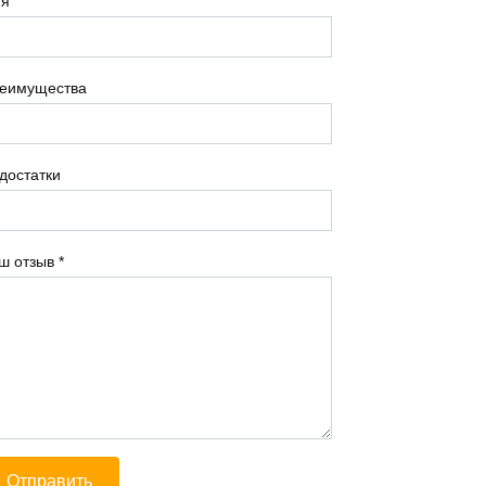
я
еимущества
достатки
ш отзыв
*