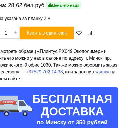
28.62
бел.руб.
на:
Цена что надо
а указана за планку 2 м
ичество
Купить в один клик
ара
нтус
049
мотреть образец «Плинтус PX049 Экополимер» и
полимер
ить его можно у нас в салоне по адресу: г. Минск, пр.
ржинского, 9 офис 1030. Так же можно оформить заказ
телефону —
+37529 702 14 38
, или заполнив
заявку
на
ем сайте.
БЕСПЛАТНАЯ
ДОСТАВКА
по Минску от 350 рублей