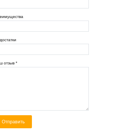
еимущества
достатки
ш отзыв
*