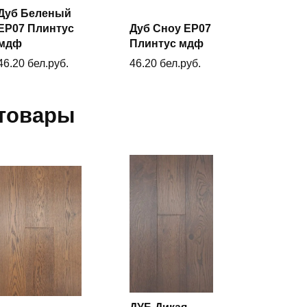
Дуб Беленый
ЕP07 Плинтус
Дуб Сноу ЕP07
В
В
корзину
мдф
Плинтус мдф
корзину
46.20
бел.руб.
46.20
бел.руб.
товары