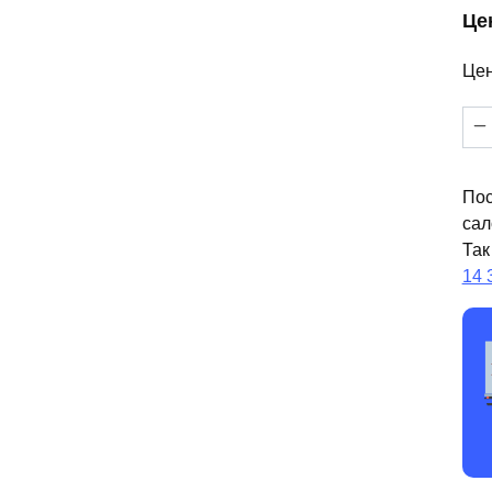
Це
Цен
Кол
тов
Бет
Пос
сал
Так
14 