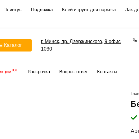
Плинтус
Подложка
Клей и грунт для паркета
Лак дл
г. Минск, пр. Дзержинского, 9 офис
Каталог
1030
ТОП
Акции
Рассрочка
Вопрос-ответ
Контакты
Гла
Б
Ар