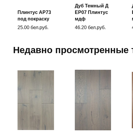
Дуб Темный Д
Плинтус AP73
ЕP07 Плинтус
В
В
корзину
под покраску
мдф
корзину
25.00
бел.руб.
46.20
бел.руб.
Недавно просмотренные 