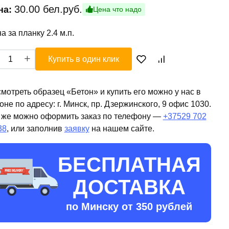
30.00
бел.руб.
на:
Цена что надо
а за планку 2.4 м.п.
ичество
Купить в один клик
ара
он
мотреть образец «Бетон» и купить его можно у нас в
оне по адресу: г. Минск, пр. Дзержинского, 9 офис 1030.
 же можно оформить заказ по телефону —
+37529 702
38
, или заполнив
заявку
на нашем сайте.
БЕСПЛАТНАЯ
ДОСТАВКА
по Минску от 350 рублей