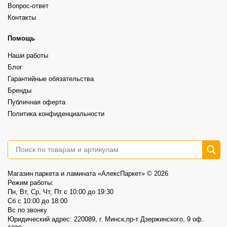
Каждый вариант красив по-своему. Всё зависит от того, какой интерьер
⠀
Вопрос-ответ
вы хотите получить.
29
0
Grand Sequoia (замковый)– 87,00р/м2 вместо 102,40р/м2
Контакты
⠀
А какой выбрали бы вы?
Более выразительная текстура, ощущение глубины и натуральности.
⠀
6
1
Это не распродажа «остатков».
Помощь
⠀
Это возможность выбрать хороший винил по более спокойной цене.
Наши работы
⠀
📍AlexParket, Дзержинского, 9
Блог
Акция действует до 30.08
Гарантийные обязательства
3
0
Бренды
Публичная оферта
Политика конфиденциальности
Магазин паркета и ламината «АлексПаркет» © 2026
Режим работы:
Пн, Вт, Ср, Чт, Пт c 10:00 до 19:30
Сб c 10:00 до 18:00
Вс по звонку
Юридический адрес: 220089, г. Минск,пр-т Дзержинского, 9 оф.