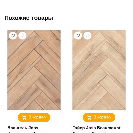
Похожие товары
В корзину
В корзину
Врангель Joss
Гойер Joss Beaumount