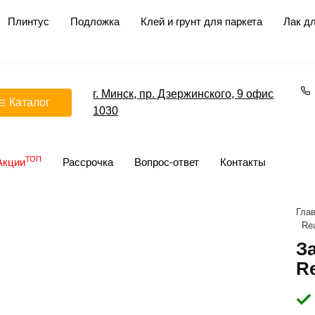
Плинтус
Подложка
Клей и грунт для паркета
Лак дл
г. Минск, пр. Дзержинского, 9 офис
Каталог
1030
ТОП
Акции
Рассрочка
Вопрос-ответ
Контакты
Гла
Rea
З
Re