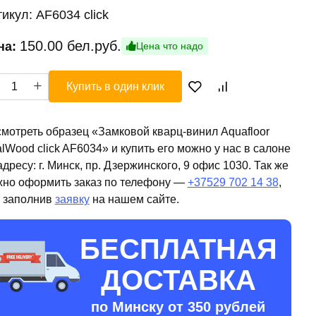
тикул:
AF6034 click
150.00
бел.руб.
на:
Цена что надо
ичество
Купить в один клик
ара
ковой
рц-
мотреть образец «Замковой кварц-винил Aquafloor
ил
lWood click AF6034» и купить его можно у нас в салоне
afloor
адресу: г. Минск, пр. Дзержинского, 9 офис 1030. Так же
alWood
но оформить заказ по телефону —
+37529 702 14 38
,
k
 заполнив
заявку
на нашем сайте.
6034
БЕСПЛАТНАЯ
ДОСТАВКА
по Минску от 350 рублей