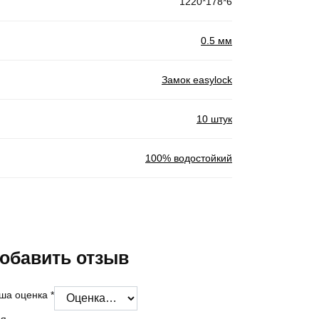
1220*178*6
0.5 мм
Замок easylock
10 штук
100% водостойкий
обавить отзыв
ша оценка
*
я