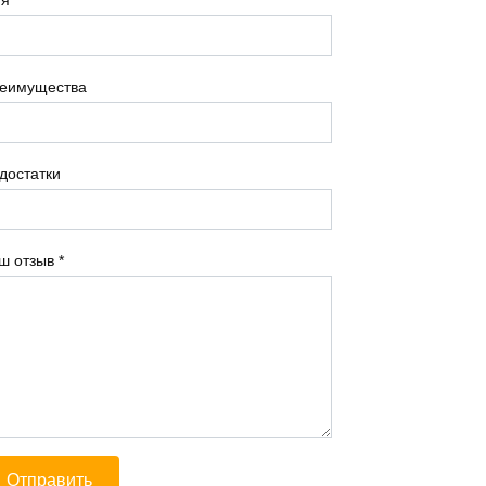
еимущества
достатки
ш отзыв
*