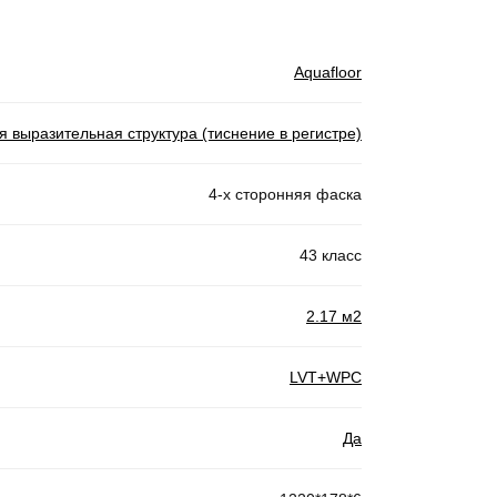
Aquafloor
я выразительная структура (тиснение в регистре)
4-х сторонняя фаска
43 класс
2.17 м2
LVT+WPC
Да