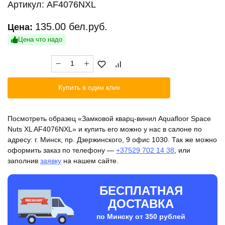
Артикул:
AF4076NXL
135.00
бел.руб.
Цена:
Цена что надо
Количество
товара
Замковой
Купить в один клик
кварц-
винил
Aquafloor
Посмотреть образец «Замковой кварц-винил Aquafloor Space
Space
Nuts XL AF4076NXL» и купить его можно у нас в салоне по
Nuts
адресу: г. Минск, пр. Дзержинского, 9 офис 1030. Так же можно
XL
оформить заказ по телефону —
+37529 702 14 38
, или
AF4076NXL
заполнив
заявку
на нашем сайте.
БЕСПЛАТНАЯ
ДОСТАВКА
по Минску от 350 рублей