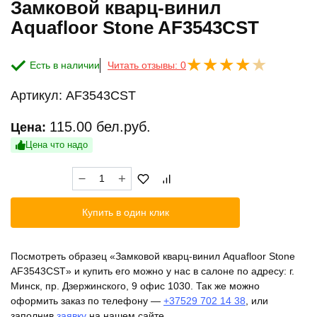
Замковой кварц-винил
Aquafloor Stone AF3543CST
Есть в наличии
Читать отзывы: 0
Артикул:
AF3543CST
115.00
бел.руб.
Цена:
Цена что надо
Количество
товара
Замковой
Купить в один клик
кварц-
винил
Aquafloor
Посмотреть образец «Замковой кварц-винил Aquafloor Stone
Stone
AF3543CST» и купить его можно у нас в салоне по адресу: г.
AF3543CST
Минск, пр. Дзержинского, 9 офис 1030. Так же можно
оформить заказ по телефону —
+37529 702 14 38
, или
заполнив
заявку
на нашем сайте.