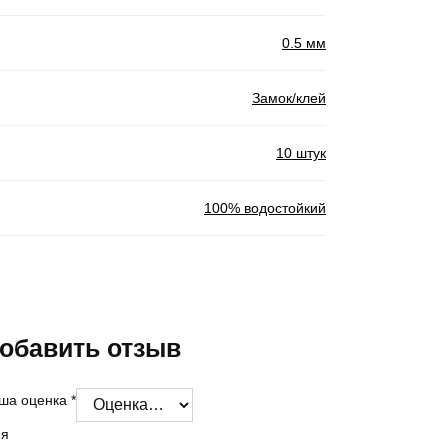
0.5 мм
Замок/клей
10 штук
100% водостойкий
обавить отзыв
ша оценка
*
я