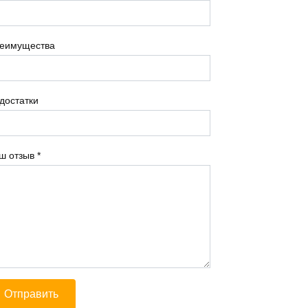
еимущества
достатки
ш отзыв
*