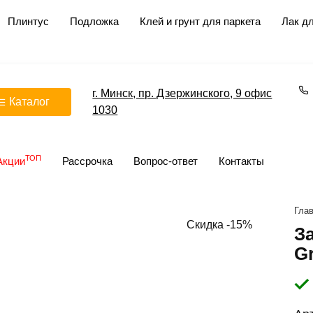
Плинтус
Подложка
Клей и грунт для паркета
Лак дл
г. Минск, пр. Дзержинского, 9 офис
Каталог
1030
ТОП
Акции
Рассрочка
Вопрос-ответ
Контакты
Гла
Скидка -15%
За
G