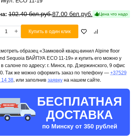
тикул:
ECO 11-19
Первоначальная
Текущая
102.40
бел.руб.
87.00
бел.руб.
на:
Цена что надо
цена
цена:
ичество
составляла
87.00 бел.руб..
Купить в один клик
ара
102.40 бел.руб..
ковой
рц-
мотреть образец «Замковой кварц-винил Alpine floor
ил
nd Sequoia ВАЙПУА ECO 11-19» и купить его можно у
ine
 в салоне по адресу: г. Минск, пр. Дзержинского, 9 офис
r
0. Так же можно оформить заказ по телефону —
+37529
nd
 14 38
, или заполнив
заявку
на нашем сайте.
uoia
ЙПУА
БЕСПЛАТНАЯ
O
ДОСТАВКА
по Минску от 350 рублей