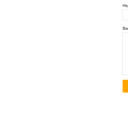
Не
Ва