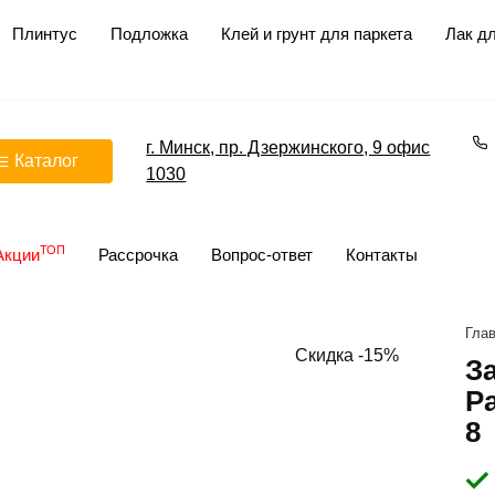
Плинтус
Подложка
Клей и грунт для паркета
Лак дл
г. Минск, пр. Дзержинского, 9 офис
Каталог
1030
ТОП
Акции
Рассрочка
Вопрос-ответ
Контакты
Гла
Скидка -15%
За
P
8