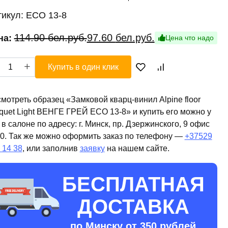
тикул:
ECO 13-8
Первоначальная
Текущая
114.90
бел.руб.
97.60
бел.руб.
на:
Цена что надо
цена
цена:
ичество
составляла
97.60 бел.руб..
Купить в один клик
ара
114.90 бел.руб..
ковой
рц-
мотреть образец «Замковой кварц-винил Alpine floor
ил
quet Light ВЕНГЕ ГРЕЙ ЕСО 13-8» и купить его можно у
ine
 в салоне по адресу: г. Минск, пр. Дзержинского, 9 офис
r
0. Так же можно оформить заказ по телефону —
+37529
quet
 14 38
, или заполнив
заявку
на нашем сайте.
t
НГЕ
БЕСПЛАТНАЯ
ЕЙ
О
ДОСТАВКА
по Минску от 350 рублей