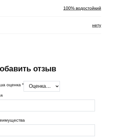
100% водостойкий
нету
обавить отзыв
ша оценка
*
я
еимущества