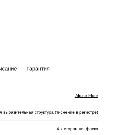
исание
Гарантия
Alpine Floor
я выразительная структура (тиснение в регистре)
4-х сторонняя фаска