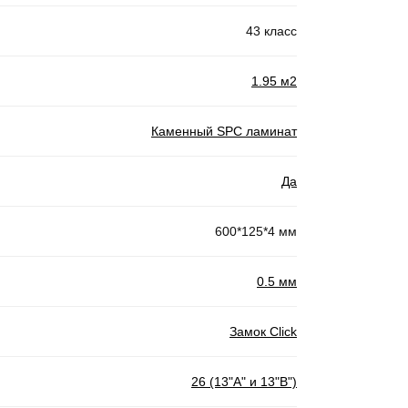
43 класс
1.95 м2
Каменный SPC ламинат
Да
600*125*4 мм
0.5 мм
Замок Click
26 (13"А" и 13"В")