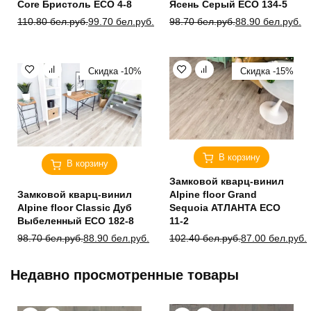
Core Бристоль ECO 4-8
Ясень Серый ECO 134-5
Первоначальная
Текущая
Первоначальная
Текущая
110.80
бел.руб.
99.70
бел.руб.
98.70
бел.руб.
88.90
бел.руб.
цена
цена:
цена
цена:
составляла
99.70 бел.руб..
составляла
88.90 бел.руб..
110.80 бел.руб..
98.70 бел.руб..
Скидка -10%
Скидка -15%
В корзину
В корзину
Замковой кварц-винил
Замковой кварц-винил
Alpine floor Grand
Alpine floor Classic Дуб
Sequoia АТЛАНТА ECO
Выбеленный ЕСО 182-8
11-2
Первоначальная
Текущая
Первоначальная
Текущая
98.70
бел.руб.
88.90
бел.руб.
102.40
бел.руб.
87.00
бел.руб.
цена
цена:
цена
цена:
составляла
88.90 бел.руб..
составляла
87.00 бел.руб..
Недавно просмотренные товары
98.70 бел.руб..
102.40 бел.руб..