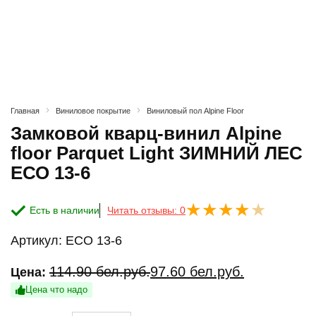
Главная
Виниловое покрытие
Виниловый пол Alpine Floor
Замковой кварц-винил Alpine
floor Parquet Light ЗИМНИЙ ЛЕС
ЕСО 13-6
Есть в наличии
Читать отзывы: 0
Артикул:
ECO 13-6
Первоначальная
Текущая
114.90
бел.руб.
97.60
бел.руб.
Цена:
цена
цена:
Цена что надо
составляла
97.60 бел.руб..