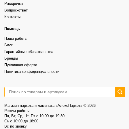
Как вам результат?
⠀
Рассрочка
Grand Sequoia LVT (клеевой) - 73,60р/м2 вместо 86,60р/м2
Каждый вариант красив по-своему. Всё зависит от того, какой интерьер
⠀
Вопрос-ответ
вы хотите получить.
29
0
Grand Sequoia (замковый)– 87,00р/м2 вместо 102,40р/м2
Контакты
⠀
А какой выбрали бы вы?
Более выразительная текстура, ощущение глубины и натуральности.
⠀
6
1
Это не распродажа «остатков».
Помощь
⠀
Это возможность выбрать хороший винил по более спокойной цене.
Наши работы
⠀
📍AlexParket, Дзержинского, 9
Блог
Акция действует до 30.08
Гарантийные обязательства
3
0
Бренды
Публичная оферта
Политика конфиденциальности
Магазин паркета и ламината «АлексПаркет» © 2026
Режим работы:
Пн, Вт, Ср, Чт, Пт c 10:00 до 19:30
Сб c 10:00 до 18:00
Вс по звонку