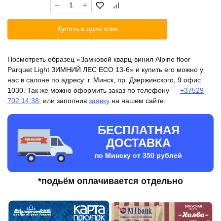
Количество
114.90 бел.руб..
товара
Замковой
Купить в один клик
кварц-
винил
Alpine
Посмотреть образец «Замковой кварц-винил Alpine floor
floor
Parquet Light ЗИМНИЙ ЛЕС ЕСО 13-6» и купить его можно у
Parquet
нас в салоне по адресу: г. Минск, пр. Дзержинского, 9 офис
Light
1030. Так же можно оформить заказ по телефону —
+37529
ЗИМНИЙ
702 14 38
, или заполнив
заявку
на нашем сайте.
ЛЕС
ЕСО
13-
БЕСПЛАТНАЯ
6
ДОСТАВКА
по Минску от 350 рублей
*подьём оплачивается отдельно