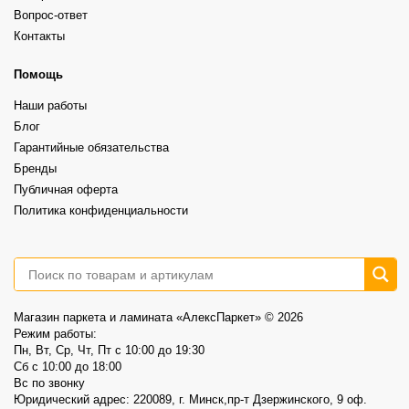
Grand Sequoia LVT (клеевой) - 73,60р/м2 вместо 86,60р/м2
Каждый вариант красив по-своему. Всё зависит от того, какой интерьер
⠀
Вопрос-ответ
вы хотите получить.
29
0
Grand Sequoia (замковый)– 87,00р/м2 вместо 102,40р/м2
Контакты
⠀
А какой выбрали бы вы?
Более выразительная текстура, ощущение глубины и натуральности.
⠀
6
1
Это не распродажа «остатков».
Помощь
⠀
Это возможность выбрать хороший винил по более спокойной цене.
Наши работы
⠀
📍AlexParket, Дзержинского, 9
Блог
Акция действует до 30.08
Гарантийные обязательства
3
0
Бренды
Публичная оферта
Политика конфиденциальности
Магазин паркета и ламината «АлексПаркет» © 2026
Режим работы:
Пн, Вт, Ср, Чт, Пт c 10:00 до 19:30
Сб c 10:00 до 18:00
Вс по звонку
Юридический адрес: 220089, г. Минск,пр-т Дзержинского, 9 оф.