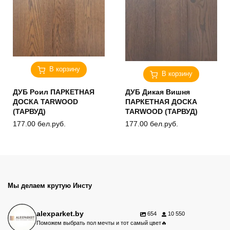
В корзину
В корзину
ДУБ Роил ПАРКЕТНАЯ
ДУБ Дикая Вишня
ДОСКА TARWOOD
ПАРКЕТНАЯ ДОСКА
(ТАРВУД)
TARWOOD (ТАРВУД)
177.00
бел.руб.
177.00
бел.руб.
Мы делаем крутую Инсту
alexparket.by
654
10 550
Поможем выбрать пол мечты и тот самый цвет🔥