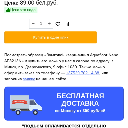
89.00
бел.руб.
Цена:
Цена что надо
Количество
товара
Замковой
Купить в один клик
кварц-
винил
Aquafloor
Посмотреть образец «Замковой кварц-винил Aquafloor Nano
Nano
AF3213N» и купить его можно у нас в салоне по адресу: г.
AF3213N
Минск, пр. Дзержинского, 9 офис 1030. Так же можно
оформить заказ по телефону —
+37529 702 14 38
, или
заполнив
заявку
на нашем сайте.
БЕСПЛАТНАЯ
ДОСТАВКА
по Минску от 350 рублей
*подьём оплачивается отдельно