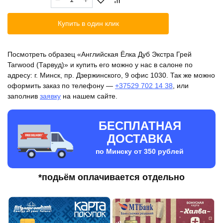
товара
Английская
Купить в один клик
Ёлка
Дуб
Экстра
Посмотреть образец «Английская Ёлка Дуб Экстра Грей
Грей
Tarwood (Тарвуд)» и купить его можно у нас в салоне по
Tarwood
адресу: г. Минск, пр. Дзержинского, 9 офис 1030. Так же можно
(Тарвуд)
оформить заказ по телефону —
+37529 702 14 38
, или
заполнив
заявку
на нашем сайте.
БЕСПЛАТНАЯ
ДОСТАВКА
по Минску от 350 рублей
*подьём оплачивается отдельно