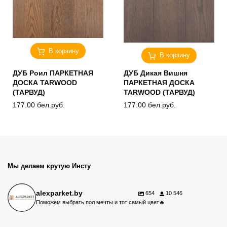
В корзину
В корзину
ДУБ Роил ПАРКЕТНАЯ
ДУБ Дикая Вишня
ДОСКА TARWOOD
ПАРКЕТНАЯ ДОСКА
(ТАРВУД)
TARWOOD (ТАРВУД)
177.00
бел.руб.
177.00
бел.руб.
Мы делаем крутую Инсту
alexparket.by
654
10 546
Поможем выбрать пол мечты и тот самый цвет🔥