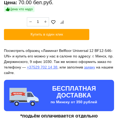
70.00
бел.руб.
Цена:
Цена что надо
Количество
товара
Ламинат
Купить в один клик
Belfloor
Universal
12
Посмотреть образец «Ламинат Belfloor Universal 12 BF12-546-
BF12-
UN» и купить его можно у нас в салоне по адресу: г. Минск, пр.
546-
Дзержинского, 9 офис 1030. Так же можно оформить заказ по
UN
телефону —
+37529 702 14 38
, или заполнив
заявку
на нашем
сайте.
БЕСПЛАТНАЯ
ДОСТАВКА
по Минску от 350 рублей
*подьём оплачивается отдельно