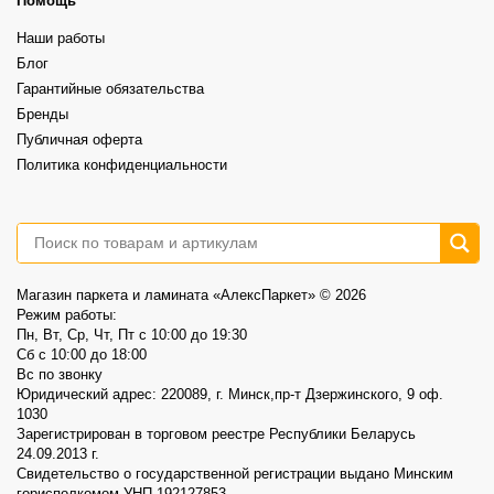
Это не распродажа «остатков».
Помощь
⠀
Это возможность выбрать хороший винил по более спокойной цене.
Наши работы
⠀
📍AlexParket, Дзержинского, 9
Блог
Акция действует до 30.08
Гарантийные обязательства
3
0
Бренды
Публичная оферта
Политика конфиденциальности
Магазин паркета и ламината «АлексПаркет» © 2026
Режим работы:
Пн, Вт, Ср, Чт, Пт c 10:00 до 19:30
Сб c 10:00 до 18:00
Вс по звонку
Юридический адрес: 220089, г. Минск,пр-т Дзержинского, 9 оф.
1030
Зарегистрирован в торговом реестре Республики Беларусь
24.09.2013 г.
Свидетельство о государственной регистрации выдано Минским
горисполкомом УНП 192127853