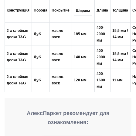
Конструкция
Порода
Покрытие
Длина
Толщина
С
Ширина
400-
С
2-х слойная
масло-
15,5 мм /
Дуб
185 мм
2000
Н
доска T&G
воск
14 мм
мм
Р
400-
С
2-х слойная
масло-
15,5 мм /
Дуб
140 мм
2000
Н
доска T&G
воск
14 мм
мм
Р
400-
2-х слойная
масло-
Н
Дуб
120 мм
1600
11 мм
доска T&G
воск
Р
мм
АлексПаркет рекомендует для
ознакомления: