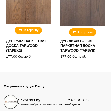
В корзину
В корзину
ДУБ Роил ПАРКЕТНАЯ
ДУБ Дикая Вишня
ДОСКА TARWOOD
ПАРКЕТНАЯ ДОСКА
(ТАРВУД)
TARWOOD (ТАРВУД)
177.00
бел.руб.
177.00
бел.руб.
Мы делаем крутую Инсту
alexparket.by
654
10 549
Поможем выбрать пол мечты и тот самый цвет🔥