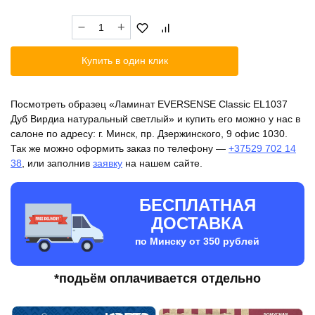
Количество
товара
Ламинат
Купить в один клик
EVERSENSE
Classic
EL1037
Посмотреть образец «Ламинат EVERSENSE Classic EL1037
Дуб
Дуб Вирдиа натуральный светлый» и купить его можно у нас в
Вирдиа
салоне по адресу: г. Минск, пр. Дзержинского, 9 офис 1030.
натуральный
Так же можно оформить заказ по телефону —
+37529 702 14
светлый
38
, или заполнив
заявку
на нашем сайте.
БЕСПЛАТНАЯ
ДОСТАВКА
по Минску от 350 рублей
*подьём оплачивается отдельно