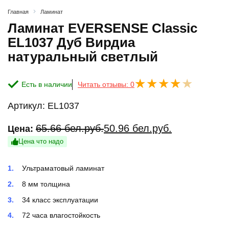
Главная
Ламинат
Ламинат EVERSENSE Classic
EL1037 Дуб Вирдиа
натуральный светлый
Есть в наличии
Читать отзывы: 0
Артикул:
EL1037
Первоначальная
Текущая
65.66
бел.руб.
50.96
бел.руб.
Цена:
цена
цена:
Цена что надо
составляла
50.96 бел.руб..
Ультраматовый ламинат
65.66 бел.руб..
8 мм толщина
34 класс эксплуатации
72 часа влагостойкость