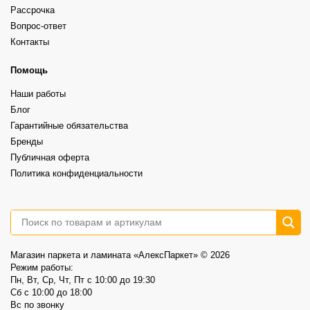
текстурой.
Как вам результат?
⠀
Рассрочка
Grand Sequoia LVT (клеевой) - 73,60р/м2 вместо 86,60р/м2
Каждый вариант красив по-своему. Всё зависит от того, какой интерьер
⠀
Вопрос-ответ
вы хотите получить.
30
0
Grand Sequoia (замковый)– 87,00р/м2 вместо 102,40р/м2
Контакты
⠀
А какой выбрали бы вы?
Более выразительная текстура, ощущение глубины и натуральности.
⠀
6
1
Это не распродажа «остатков».
Помощь
⠀
Это возможность выбрать хороший винил по более спокойной цене.
Наши работы
⠀
📍AlexParket, Дзержинского, 9
Блог
Акция действует до 30.08
Гарантийные обязательства
3
0
Бренды
Публичная оферта
Политика конфиденциальности
Магазин паркета и ламината «АлексПаркет» © 2026
Режим работы:
Пн, Вт, Ср, Чт, Пт c 10:00 до 19:30
Сб c 10:00 до 18:00
Вс по звонку