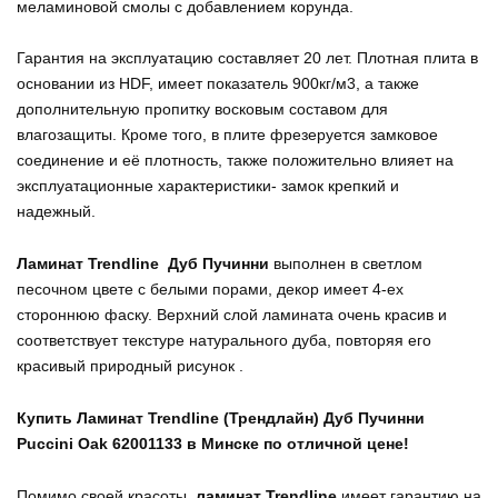
меламиновой смолы с добавлением корунда.
Гарантия на эксплуатацию составляет 20 лет. Плотная плита в
основании из HDF, имеет показатель 900кг/м3, а также
дополнительную пропитку восковым составом для
влагозащиты. Кроме того, в плите фрезеруется замковое
соединение и её плотность, также положительно влияет на
эксплуатационные характеристики- замок крепкий и
надежный.
Ламинат Trendline Дуб Пучинни
выполнен в светлом
песочном цвете с белыми порами, декор имеет 4-ех
стороннюю фаску. Верхний слой ламината очень красив и
соответствует текстуре натурального дуба, повторяя его
красивый природный рисунок .
Купить Ламинат Trendline (Трендлайн) Дуб Пучинни
Puccini Oak 62001133 в Минске по отличной цене!
Помимо своей красоты,
ламинат Trendline
имеет гарантию на