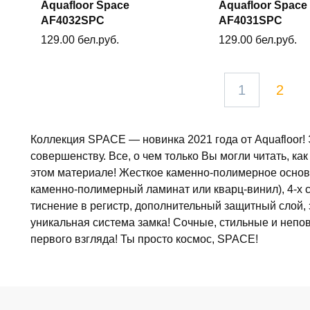
Aquafloor Space
Aquafloor Space
В корзину
В корзин
AF4032SPC
AF4031SPC
129.00
бел.руб.
129.00
бел.руб.
1
2
Коллекция SPACE — новинка 2021 года от Aquafloor!
совершенству. Все, о чем только Вы могли читать, ка
этом материале! Жесткое каменно-полимерное основ
каменно-полимерный ламинат или кварц-винил), 4-х 
тиснение в регистр, дополнительный защитный слой
уникальная система замка! Сочные, стильные и непо
первого взгляда! Ты просто космос, SPACE!