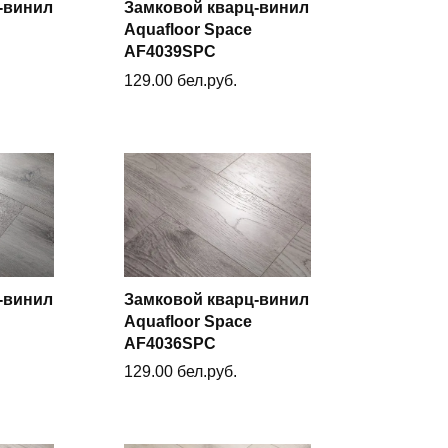
-винил
Замковой кварц-винил
Aquafloor Space
у
В корзину
AF4039SPC
129.00
бел.руб.
-винил
Замковой кварц-винил
Aquafloor Space
у
В корзину
AF4036SPC
129.00
бел.руб.