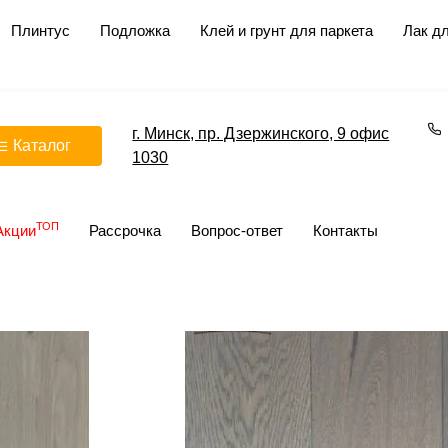
Плинтус
Подложка
Клей и грунт для паркета
Лак дл
г. Минск, пр. Дзержинского, 9 офис
Каталог
1030
ТОП
Акции
Рассрочка
Вопрос-ответ
Контакты