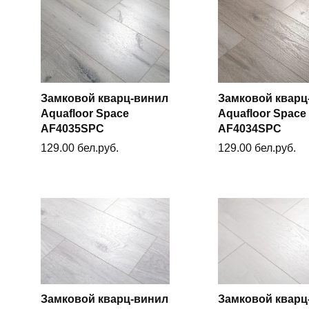
Замковой кварц-винил
Замковой кварц
Aquafloor Space
Aquafloor Space
В корзину
В корзин
AF4035SPC
AF4034SPC
129.00
бел.руб.
129.00
бел.руб.
Замковой кварц-винил
Замковой кварц