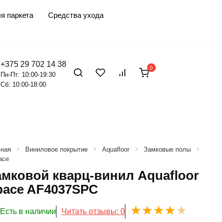
я паркета
Средства ухода
+375 29 702 14 38
0
Пн-Пт: 10:00-19:30
Сб: 10:00-18:00
вная
Виниловое покрытие
Aquafloor
Замковые полы
ace
амковой кварц-винил Aquafloor
pace AF4037SPC
Есть в наличии
Читать отзывы: 0