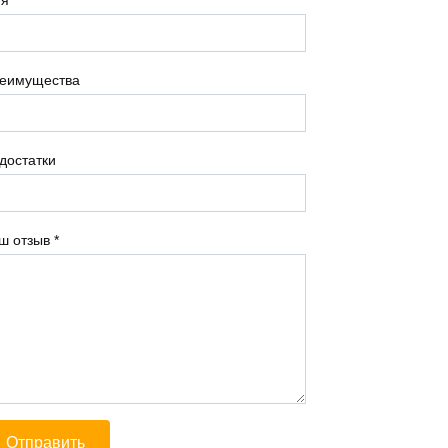
еимущества
достатки
ш отзыв
*