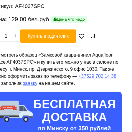
тикул:
AF4037SPC
129.00
бел.руб.
на:
Цена что надо
ичество
Купить в один клик
ара
ковой
рц-
мотреть образец «Замковой кварц-винил Aquafloor
ил
ce AF4037SPC» и купить его можно у нас в салоне по
afloor
есу: г. Минск, пр. Дзержинского, 9 офис 1030. Так же
ce
но оформить заказ по телефону —
+37529 702 14 38
,
4037SPC
 заполнив
заявку
на нашем сайте.
БЕСПЛАТНАЯ
ДОСТАВКА
по Минску от 350 рублей