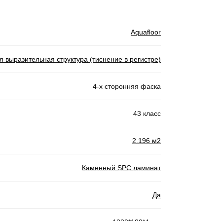
Aquafloor
я выразительная структура (тиснение в регистре)
4-х сторонняя фаска
43 класс
2.196 м2
Каменный SPC ламинат
Да