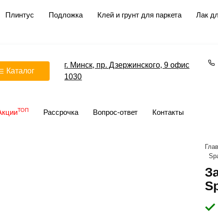
Плинтус
Подложка
Клей и грунт для паркета
Лак дл
г. Минск, пр. Дзержинского, 9 офис
Каталог
1030
ТОП
Акции
Рассрочка
Вопрос-ответ
Контакты
Гла
Sp
З
S