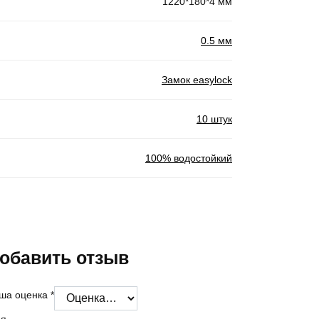
1220*180*4 мм
0.5 мм
Замок easylock
10 штук
100% водостойкий
обавить отзыв
ша оценка
*
я