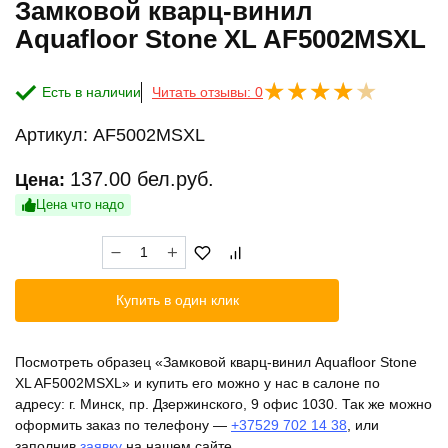
Замковой кварц-винил
Aquafloor Stone XL AF5002MSXL
Есть в наличии
Читать отзывы: 0
Артикул:
AF5002MSXL
137.00
бел.руб.
Цена:
Цена что надо
Количество
товара
Замковой
Купить в один клик
кварц-
винил
Aquafloor
Посмотреть образец «Замковой кварц-винил Aquafloor Stone
Stone
XL AF5002MSXL» и купить его можно у нас в салоне по
XL
адресу: г. Минск, пр. Дзержинского, 9 офис 1030. Так же можно
AF5002MSXL
оформить заказ по телефону —
+37529 702 14 38
, или
заполнив
заявку
на нашем сайте.