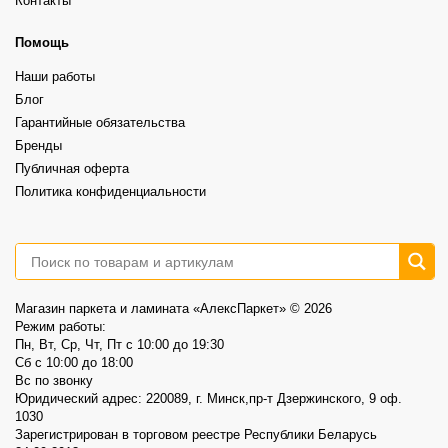
Контакты
⠀
А какой выбрали бы вы?
Более выразительная текстура, ощущение глубины и натуральности.
⠀
6
1
Это не распродажа «остатков».
Помощь
⠀
Это возможность выбрать хороший винил по более спокойной цене.
Наши работы
⠀
📍AlexParket, Дзержинского, 9
Блог
Акция действует до 30.08
Гарантийные обязательства
3
0
Бренды
Публичная оферта
Политика конфиденциальности
Магазин паркета и ламината «АлексПаркет» © 2026
Режим работы:
Пн, Вт, Ср, Чт, Пт c 10:00 до 19:30
Сб c 10:00 до 18:00
Вс по звонку
Юридический адрес: 220089, г. Минск,пр-т Дзержинского, 9 оф.
1030
Зарегистрирован в торговом реестре Республики Беларусь