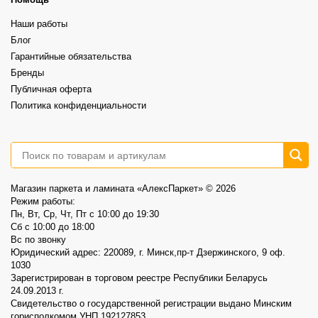
⠀
Это возможность выбрать хороший винил по более спокойной цене.
Наши работы
⠀
📍AlexParket, Дзержинского, 9
Блог
Акция действует до 30.08
Гарантийные обязательства
3
0
Бренды
Публичная оферта
Политика конфиденциальности
Магазин паркета и ламината «АлексПаркет» © 2026
Режим работы:
Пн, Вт, Ср, Чт, Пт c 10:00 до 19:30
Сб c 10:00 до 18:00
Вс по звонку
Юридический адрес: 220089, г. Минск,пр-т Дзержинского, 9 оф.
1030
Зарегистрирован в торговом реестре Республики Беларусь
24.09.2013 г.
Свидетельство о государственной регистрации выдано Минским
горисполкомом УНП 192127853