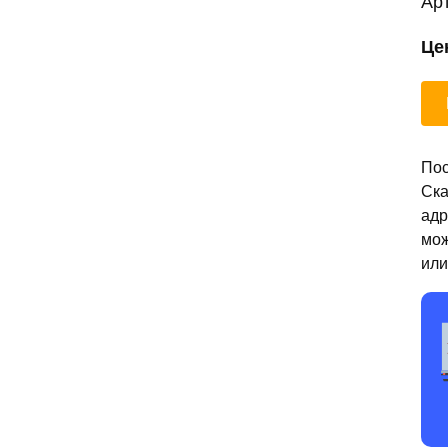
Ар
Це
Пос
Ска
адр
мож
или