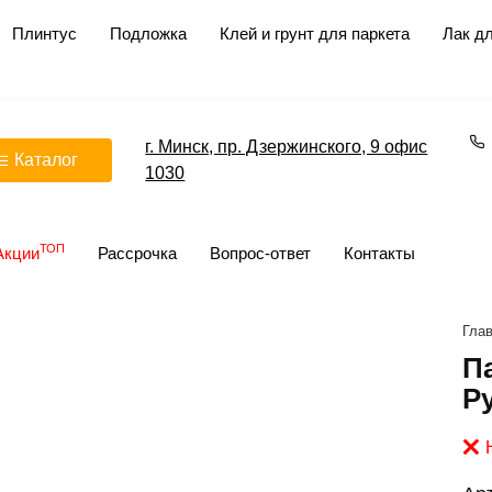
Плинтус
Подложка
Клей и грунт для паркета
Лак дл
г. Минск, пр. Дзержинского, 9 офис
Каталог
1030
ТОП
Акции
Рассрочка
Вопрос-ответ
Контакты
Гла
Па
Р