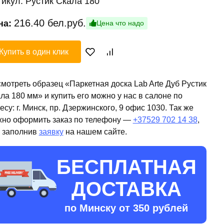
тикул:
Рустик Скала 180
216.40
бел.руб.
на:
Цена что надо
Купить в один клик
мотреть образец «Паркетная доска Lab Arte Дуб Рустик
ла 180 мм» и купить его можно у нас в салоне по
есу: г. Минск, пр. Дзержинского, 9 офис 1030. Так же
но оформить заказ по телефону —
+37529 702 14 38
,
 заполнив
заявку
на нашем сайте.
БЕСПЛАТНАЯ
ДОСТАВКА
по Минску от 350 рублей