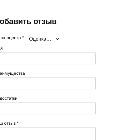
обавить отзыв
ша оценка
*
я
еимущества
достатки
ш отзыв
*