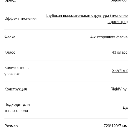
Бренд
Aquafloor
Глубокая выразительная структура (тиснение
Эффект тиснения
в регистре)
Фаска
4-х сторонняя фаска
Класс
43 класс
Количество в
2.074 м2
упаковке
Конструкция
RigidVinyl
Подходит для
Да
теплого пола
Размер
720*120*7 мм