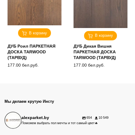
В корзину
В корзину
ДУБ Роил ПАРКЕТНАЯ
ДУБ Дикая Вишня
ДОСКА TARWOOD
ПАРКЕТНАЯ ДОСКА
(ТАРВУД)
TARWOOD (ТАРВУД)
177.00
бел.руб.
177.00
бел.руб.
Мы делаем крутую Инсту
alexparket.by
654
10 549
Поможем выбрать пол мечты и тот самый цвет🔥