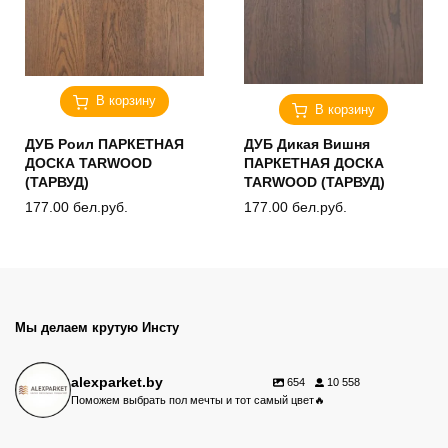
В корзину
В корзину
ДУБ Роил ПАРКЕТНАЯ
ДУБ Дикая Вишня
ДОСКА TARWOOD
ПАРКЕТНАЯ ДОСКА
(ТАРВУД)
TARWOOD (ТАРВУД)
177.00
бел.руб.
177.00
бел.руб.
Мы делаем крутую Инсту
alexparket.by
654
10 558
Поможем выбрать пол мечты и тот самый цвет🔥