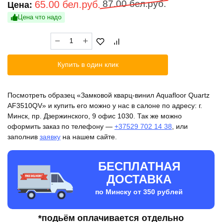
Первоначальная
Текущая
87.00
бел.руб.
65.00
бел.руб.
Цена:
цена
цена:
Цена что надо
составляла
65.00 бел.руб..
Количество
87.00 бел.руб..
товара
Замковой
Купить в один клик
кварц-
винил
Aquafloor
Посмотреть образец «Замковой кварц-винил Aquafloor Quartz
Quartz
AF3510QV» и купить его можно у нас в салоне по адресу: г.
AF3510QV
Минск, пр. Дзержинского, 9 офис 1030. Так же можно
оформить заказ по телефону —
+37529 702 14 38
, или
заполнив
заявку
на нашем сайте.
БЕСПЛАТНАЯ
ДОСТАВКА
по Минску от 350 рублей
*подьём оплачивается отдельно