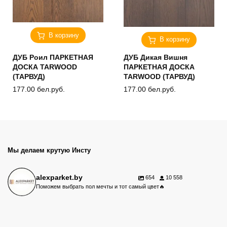
В корзину
В корзину
ДУБ Роил ПАРКЕТНАЯ
ДУБ Дикая Вишня
ДОСКА TARWOOD
ПАРКЕТНАЯ ДОСКА
(ТАРВУД)
TARWOOD (ТАРВУД)
177.00
бел.руб.
177.00
бел.руб.
Мы делаем крутую Инсту
alexparket.by
654
10 558
Поможем выбрать пол мечты и тот самый цвет🔥
Акция на винил Alpine Floor.
Ламинат, который выдержит жизнь.
Новый объект с клеевым кварцвинилом Alpine Floor - около 80 м²
⠀
Выбрать качественный пол — только половина дела.
⠀