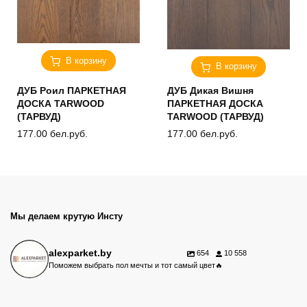
В корзину
В корзину
ДУБ Роил ПАРКЕТНАЯ
ДУБ Дикая Вишня
ДОСКА TARWOOD
ПАРКЕТНАЯ ДОСКА
(ТАРВУД)
TARWOOD (ТАРВУД)
177.00
бел.руб.
177.00
бел.руб.
Мы делаем крутую Инсту
alexparket.by
654
10 558
Поможем выбрать пол мечты и тот самый цвет🔥
Акция на винил Alpine Floor.