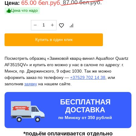
Первоначальная
Текущая
87.00
бел.руб.
65.00
бел.руб.
Цена:
цена
цена:
Цена что надо
составляла
65.00 бел.руб..
Количество
87.00 бел.руб..
товара
Замковой
Купить в один клик
кварц-
винил
Aquafloor
Посмотреть образец «Замковой кварц-винил Aquafloor Quartz
Quartz
AF3515QV» и купить его можно у нас в салоне по адресу: г.
AF3515QV
Минск, пр. Дзержинского, 9 офис 1030. Так же можно
оформить заказ по телефону —
+37529 702 14 38
, или
заполнив
заявку
на нашем сайте.
БЕСПЛАТНАЯ
ДОСТАВКА
по Минску от 350 рублей
*подьём оплачивается отдельно