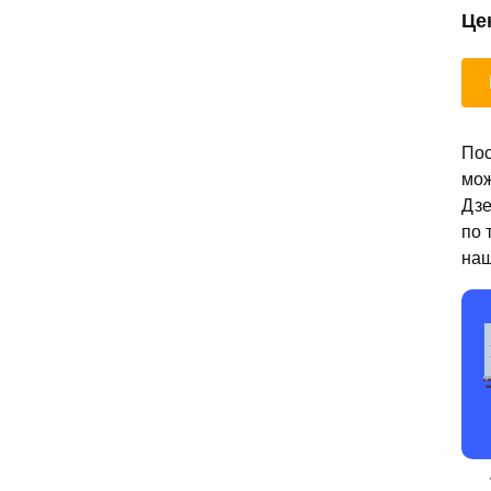
Це
Пос
мож
Дзе
по 
наш