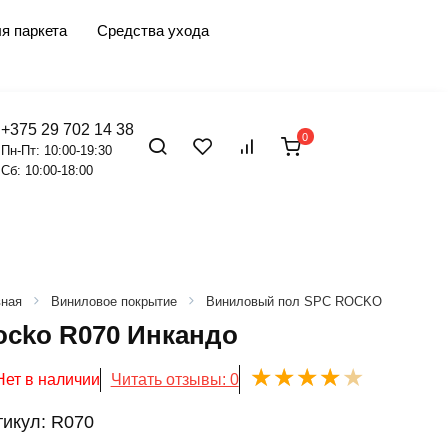
я паркета
Средства ухода
+375 29 702 14 38
0
Пн-Пт: 10:00-19:30
Сб: 10:00-18:00
вная
Виниловое покрытие
Виниловый пол SPC ROCKO
ocko R070 Инкандо
Нет в наличии
Читать отзывы: 0
тикул:
R070