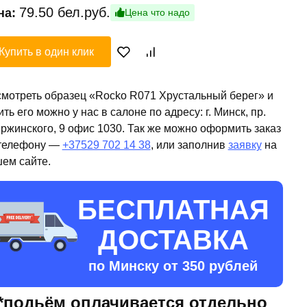
79.50
бел.руб.
на:
Цена что надо
Купить в один клик
мотреть образец «Rocko R071 Хрустальный берег» и
ить его можно у нас в салоне по адресу: г. Минск, пр.
ржинского, 9 офис 1030. Так же можно оформить заказ
телефону —
+37529 702 14 38
, или заполнив
заявку
на
ем сайте.
БЕСПЛАТНАЯ
ДОСТАВКА
по Минску от 350 рублей
*подьём оплачивается отдельно