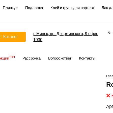
Плинтус
Подложка
Клей и грунт для паркета
Лак дл
г. Минск, пр. Дзержинского, 9 офис
Каталог
1030
ТОП
Акции
Рассрочка
Вопрос-ответ
Контакты
Гла
R
Ар