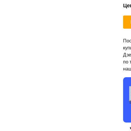
Це
Пос
куп
Дзе
по 
наш