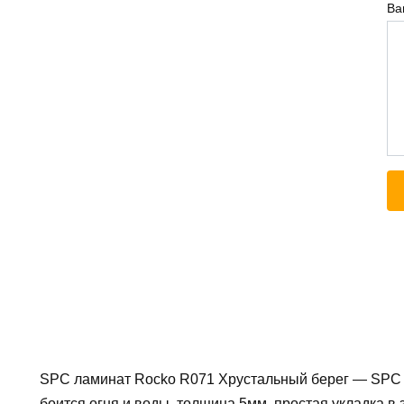
Ва
SPC ламинат Rocko R071 Хрустальный берег — SPC 
боится огня и воды, толщина 5мм, простая укладка в