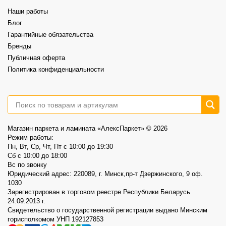
⠀
Это возможность выбрать хороший винил по более спокойной цене.
Наши работы
⠀
📍AlexParket, Дзержинского, 9
Блог
Акция действует до 30.08
Гарантийные обязательства
3
0
Бренды
Публичная оферта
Политика конфиденциальности
Магазин паркета и ламината «АлексПаркет» © 2026
Режим работы:
Пн, Вт, Ср, Чт, Пт c 10:00 до 19:30
Сб c 10:00 до 18:00
Вс по звонку
Юридический адрес: 220089, г. Минск,пр-т Дзержинского, 9 оф.
1030
Зарегистрирован в торговом реестре Республики Беларусь
24.09.2013 г.
Свидетельство о государственной регистрации выдано Минским
горисполкомом УНП 192127853