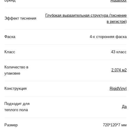
Бренд
Aquafloor
Глубокая выразительная структура (тиснение
Эффект тиснения
в регистре)
Фаска
4-х сторонняя фаска
Класс
43 класс
Количество в
2.074 м2
упаковке
Конструкция
RigidVinyl
Подходит для
Да
теплого пола
Размер
720*120*7 мм