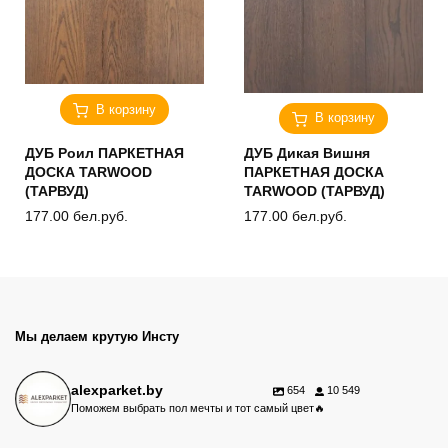
В корзину
В корзину
ДУБ Роил ПАРКЕТНАЯ
ДУБ Дикая Вишня
ДОСКА TARWOOD
ПАРКЕТНАЯ ДОСКА
(ТАРВУД)
TARWOOD (ТАРВУД)
177.00
бел.руб.
177.00
бел.руб.
Мы делаем крутую Инсту
alexparket.by
654
10 549
Поможем выбрать пол мечты и тот самый цвет🔥