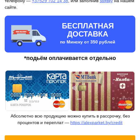
телефону —
+37529 702 14 38
, или заполнив
заявку
на нашем
сайте.
БЕСПЛАТНАЯ
ДОСТАВКА
по Минску от 350 рублей
*подьём оплачивается отдельно
Абсолютно всю продукцию можно купить в рассрочку, без
процентов и переплат —
https://alexparket.by/credit